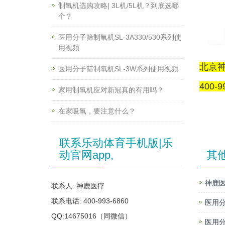
制氧机选购攻略| 3L机/5L机？到底选哪
个？
医用分子筛制氧机SL-3A330/530系列使
用视频
北京
医用分子筛制氧机SL-3W系列使用视频
400-9
家用制氧机应对新冠真的有用吗？
在家吸氧，要注意什么？
联系乐动体育手机版|乐
动官网app,
其
神鹿医
联系人: 神鹿医疗
联系电话: 400-993-6860
医用分
QQ:14675016（同微信）
医用分