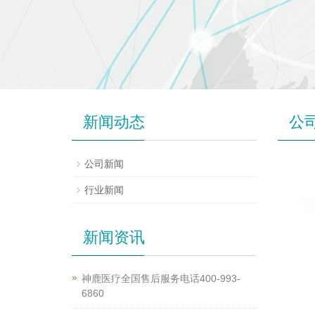
新闻动态
公
公司新闻
行业新闻
新闻资讯
神鹿医疗全国售后服务电话400-993-
6860