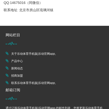
QQ:14675016（同微信）
联系地址: 北京市房山区琉璃河镇
网站栏目
关于乐动体育手机版|乐动官网app,
产品中心
新闻动态
招商加盟
联系乐动体育手机版|乐动官网app,
邮箱订阅
通过订阅乐动体育手机版|乐动官网app,的邮件列表，您将更新乐动体育手机