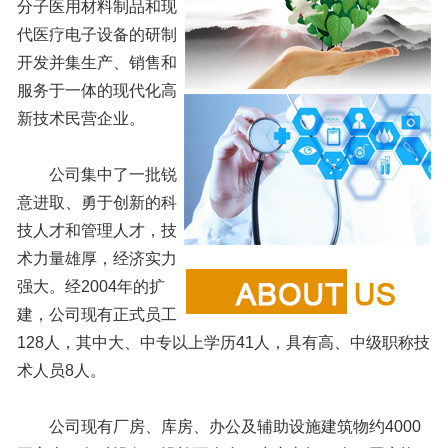
分子医用材料制品和现
代医疗电子设备的研制
开发并集生产、销售和
服务于一体的现代化高
新技术民营企业。
公司集中了一批锐
意进取、勇于创新的科
技人才和管理人才，技
术力量雄厚，经济实力
强大。经2004年的扩
建，公司现有正式员工
128人，其中大、中专以上学历41人，具有高、中级职称技
术人员8人。
公司现有厂房、库房、办公及辅助设施建筑物约4000