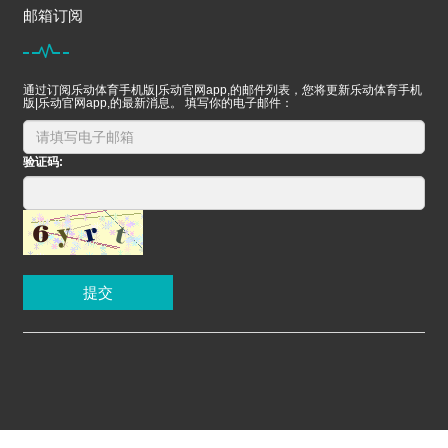
邮箱订阅
通过订阅乐动体育手机版|乐动官网app,的邮件列表，您将更新乐动体育手机
版|乐动官网app,的最新消息。 填写你的电子邮件：
验证码:
提交