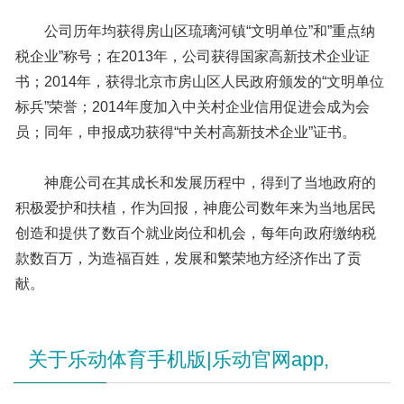
公司历年均获得房山区琉璃河镇“文明单位”和”重点纳
税企业”称号；在2013年，公司获得国家高新技术企业证
书；2014年，获得北京市房山区人民政府颁发的“文明单位
标兵”荣誉；2014年度加入中关村企业信用促进会成为会
员；同年，申报成功获得“中关村高新技术企业”证书。
神鹿公司在其成长和发展历程中，得到了当地政府的
积极爱护和扶植，作为回报，神鹿公司数年来为当地居民
创造和提供了数百个就业岗位和机会，每年向政府缴纳税
款数百万，为造福百姓，发展和繁荣地方经济作出了贡
献。
关于乐动体育手机版|乐动官网app,