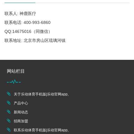
联系人: 神鹿医疗
联系电话: 400-993-6860
QQ:14675016（同微信）
联系地址: 北京市房山区琉璃河镇
网站栏目
关于乐动体育手机版|乐动官网app,
产品中心
新闻动态
招商加盟
联系乐动体育手机版|乐动官网app,