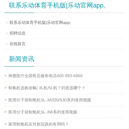
联系乐动体育手机版|乐动官网app,
联系乐动体育手机版|乐动官网app,
招聘信息
在线留言
新闻资讯
神鹿医疗全国售后服务电话400-993-6860
制氧机选购攻略| 3L机/5L机？到底选哪个？
医用分子筛制氧机SL-3A330/530系列使用视频
医用分子筛制氧机SL-3W系列使用视频
家用制氧机应对新冠真的有用吗？