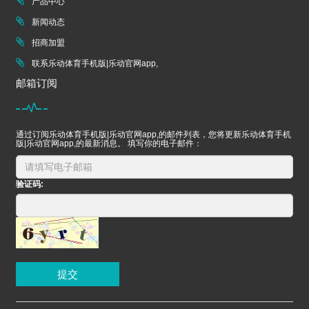
产品中心
新闻动态
招商加盟
联系乐动体育手机版|乐动官网app,
邮箱订阅
通过订阅乐动体育手机版|乐动官网app,的邮件列表，您将更新乐动体育手机
版|乐动官网app,的最新消息。 填写你的电子邮件：
验证码:
提交