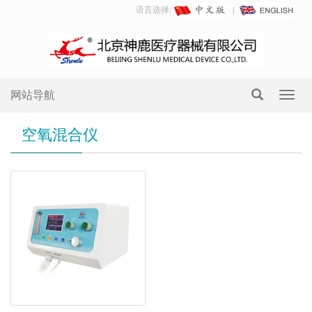
语言选择:
网站导航
Toggl
navig
空氧混合仪