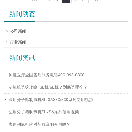
新闻动态
公司新闻
行业新闻
新闻资讯
神鹿医疗全国售后服务电话400-993-6860
制氧机选购攻略| 3L机/5L机？到底选哪个？
医用分子筛制氧机SL-3A330/530系列使用视频
医用分子筛制氧机SL-3W系列使用视频
家用制氧机应对新冠真的有用吗？