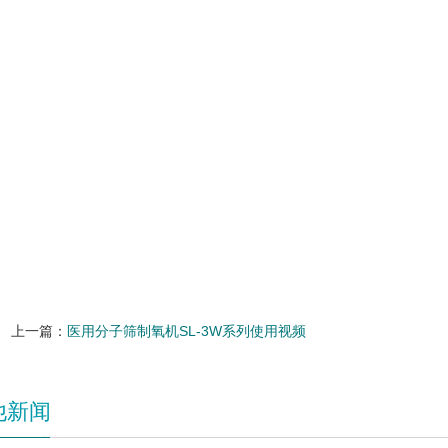
上一篇：
医用分子筛制氧机SL-3W系列使用视频
他新闻