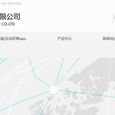
-993-6860
|乐动官网app,
产品中心
新闻动