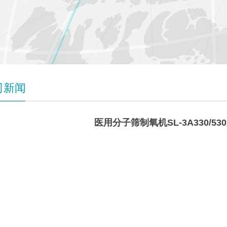
司新闻
医用分子筛制氧机SL-3A330/5