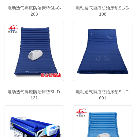
电动透气褥疮防治床垫SL-C-
电动透气褥疮防治床垫SL-S-
203
108
电动透气褥疮防治床垫SL-D-
电动透气褥疮防治床垫SL-F-
131
601